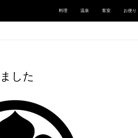
料理
温泉
客室
お便り
しました